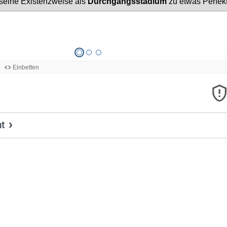
ht
Titel, Jahr:
Handlungsoptionen
Autor:
Antonius (Author)
Lizenz:
CC0 1.0 Universell (CC0 1.0) Public Domain Dedication
Quelle:
https://apps.zum.de