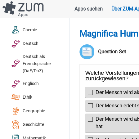
Direkt
Apps suchen
Über ZUM-A
Hauptnavigation
zum
Inhalt
Chemie
Magnifica Huma
Deutsch
Question Set
Deutsch als
Fremdsprache
(DaF/DaZ)
Englisch
Ethik
Geographie
Geschichte
Mathematik