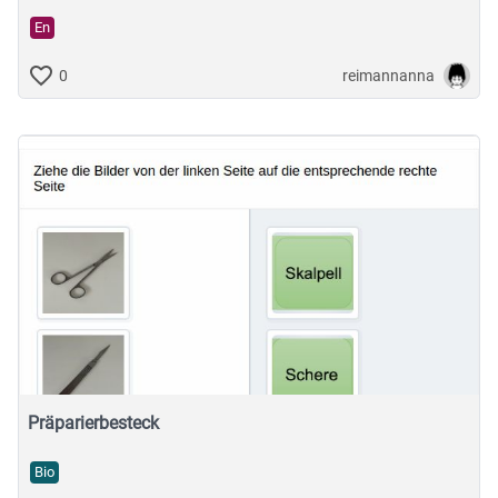
En
reimannanna
0
Präparierbesteck
Bio