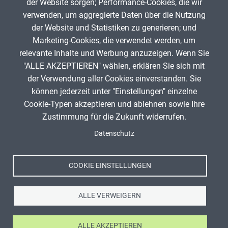
der Website sorgen; Performance-Cookies, die wir
Ralf Klötzke
0
verwenden, um aggregierte Daten über die Nutzung
der Website und Statistiken zu generieren; und
Marketing-Cookies, die verwendet werden, um
Aktuelle
1
Seite
2
Seite
3
Seite
4
Seite
5
Seite
6
Seite
7
Seite
8
Seite
9
…
Nächste
›
Letzte
»
Seitennummerierung
relevante Inhalte und Werbung anzuzeigen. Wenn Sie
Seite
Seite
Seite
"ALLE AKZEPTIEREN" wählen, erklären Sie sich mit
ANZEIGE
der Verwendung aller Cookies einverstanden. Sie
können jederzeit unter "Einstellungen" einzelne
Cookie-Typen akzeptieren und ablehnen sowie Ihre
Zustimmung für die Zukunft widerrufen.
Spenden
Fußzeile
Datenschutz
Impressum
Datenschutz
Nutzungsbedingungen
COOKIE EINSTELLUNGEN
Kontakt
ALLE VERWEIGERN
ALLE AKZEPTIEREN
Ⓒ Zentrale für Unterrichtsmedien im Internet e.V. 2026