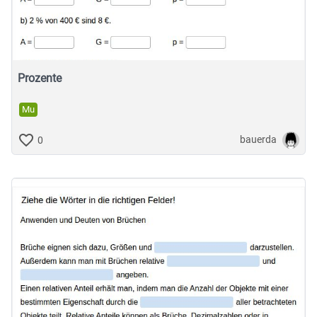
Musische Fächer & Sport
Berufliche Bildung
Sonstiges
Prozente
Mu
Schulstufe
bauerda
0
Typ
Featured Apps