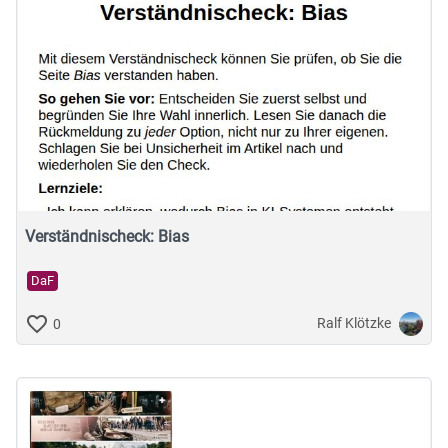
Verständnischeck: Bias
DaF
Ralf Klötzke
0