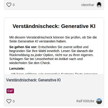
cleonhar
0
Verständnischeck: Generative KI
DaF
Ralf Klötzke
0