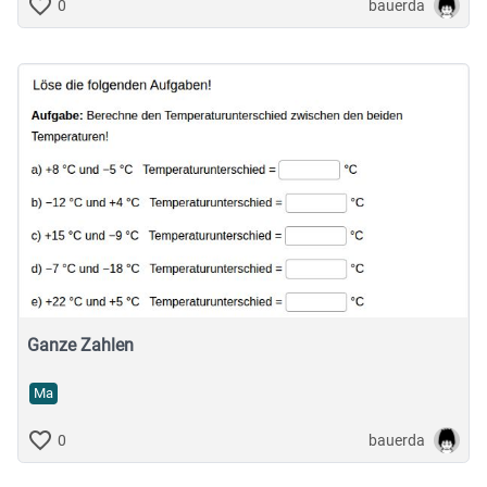
bauerda
0
Ganze Zahlen
Ma
bauerda
0