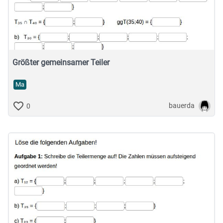
Größter gemeinsamer Teiler
Ma
bauerda
0