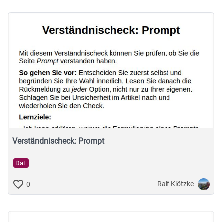
Verständnischeck: Prompt
DaF
Ralf Klötzke
0