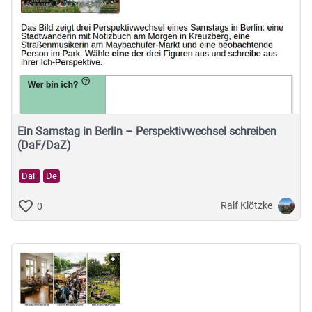
Ein Samstag in Berlin – Perspektivwechsel schreiben
(DaF/DaZ)
DaF
De
Ralf Klötzke
0