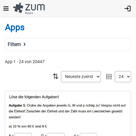
Direkt
zum
Inhalt
Apps
Filtern
Suchbegriff
App 1 - 24 von 20447
⇅
𝍖
Tags
Fach
MINT
Sprachen
Geistes- & Sozialwissenschaften