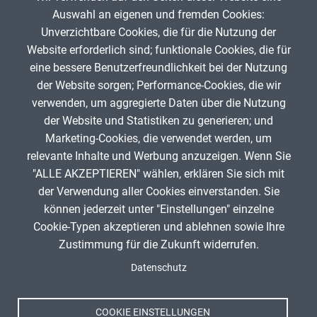
arbeitsding
25. November 2025
Auswahl an eigenen und fremden Cookies:
Unverzichtbare Cookies, die für die Nutzung der
Website erforderlich sind; funktionale Cookies, die für
App melden
eine bessere Benutzerfreundlichkeit bei der Nutzung
der Website sorgen; Performance-Cookies, die wir
verwenden, um aggregierte Daten über die Nutzung
Infos zum Urheberrecht
der Website und Statistiken zu generieren; und
Marketing-Cookies, die verwendet werden, um
relevante Inhalte und Werbung anzuzeigen. Wenn Sie
"ALLE AKZEPTIEREN" wählen, erklären Sie sich mit
ANZEIGE
der Verwendung aller Cookies einverstanden. Sie
können jederzeit unter "Einstellungen" einzelne
Cookie-Typen akzeptieren und ablehnen sowie Ihre
Zustimmung für die Zukunft widerrufen.
Spenden
Titel, Jahr:
Eindampfen Agraffe
Fußzeile
Datenschutz
Impressum
Autor:
arbeitsding (Author)
Datenschutz
Lizenz:
Attribution-ShareAlike 4.0 International (CC
Nutzungsbedingungen
BY-SA 4.0)
COOKIE EINSTELLUNGEN