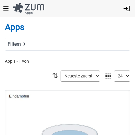
Direkt
zum
Inhalt
Apps
Filtern
Suchbegriff
App 1 - 1 von 1
⇅
𝍖
Tags
Fach
MINT
Sprachen
Geistes- & Sozialwissenschaften