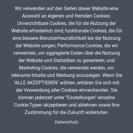
Musische Fächer & Sport
Wir verwenden auf den Seiten dieser Website eine
Auswahl an eigenen und fremden Cookies:
Berufliche Bildung
Unverzichtbare Cookies, die für die Nutzung der
Website erforderlich sind; funktionale Cookies, die für
Sonstiges
Eindampfen
eine bessere Benutzerfreundlichkeit bei der Nutzung
der Website sorgen; Performance-Cookies, die wir
Ch
Schulstufe
verwenden, um aggregierte Daten über die Nutzung
arbeitsding
0
der Website und Statistiken zu generieren; und
Marketing-Cookies, die verwendet werden, um
Typ
relevante Inhalte und Werbung anzuzeigen. Wenn Sie
"ALLE AKZEPTIEREN" wählen, erklären Sie sich mit
Featured Apps
ANZEIGE
der Verwendung aller Cookies einverstanden. Sie
können jederzeit unter "Einstellungen" einzelne
Cookie-Typen akzeptieren und ablehnen sowie Ihre
Zustimmung für die Zukunft widerrufen.
Spenden
Fußzeile
Datenschutz
Impressum
Datenschutz