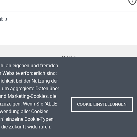
ht
Titel, Jahr:
Feuerwehrmann
Autor:
Birgyul Nier
ANZEIGE
Lizenz:
Public Domain Dedication CC0 1.0 Universell (CC0 1.0)
Quelle:
https://apps.zum.de/apps/24999
ahl an eigenen und fremden
 Website erforderlich sind;
lichkeit bei der Nutzung der
, um aggregierte Daten über
Spenden
und Marketing-Cookies, die
Impressum
nzuzeigen. Wenn Sie "ALLE
COOKIE EINSTELLUNGEN
Titel, Jahr:
Fotograf
Datenschutz
rwendung aller Cookies
Autor:
Birgyul Nier
Nutzungsbedingungen
en" einzelne Cookie-Typen
Lizenz:
Public Domain Dedication CC0 1.0 Universell (CC0 1.0)
die Zukunft widerrufen.
Kontakt
Quelle:
https://apps.zum.de/apps/24999