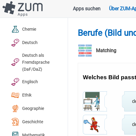
Direkt
Apps suchen
Über ZUM-A
Hauptnavigation
zum
Inhalt
Chemie
Berufe (Bild un
Deutsch
Matching
Deutsch als
Fremdsprache
(DaF/DaZ)
Englisch
Ethik
Geographie
Geschichte
Mathematik