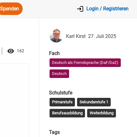
Spenden
Login / Registrieren
Karl Kirst
27. Juli 2025
162
Fach
Deutsch als Fremdsprache (DaF/DaZ)
Deutsch
Schulstufe
Primarstufe
Sekundarstufe 1
Berufsausbildung
Weiterbildung
Tags