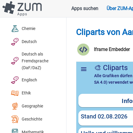
Direkt
Apps suchen
Über ZUM-A
Hauptnavigation
zum
Inhalt
Chemie
Cliparts von A
Deutsch
Iframe Embedder
Deutsch als
Fremdsprache
(DaF/DaZ)
Englisch
Ethik
Geographie
Geschichte
Mathematik