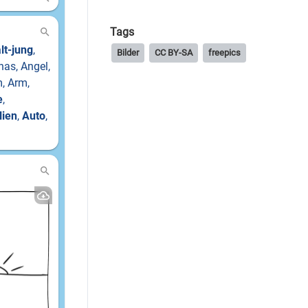
Tags
Bilder
CC BY-SA
freepics