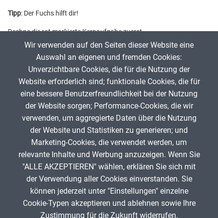
Tipp
: Der Fuchs hilft dir!
Rechne die rot markierte Kernaufgabe zuerst.
Wir verwenden auf den Seiten dieser Website eine
Überlege: Wie kann dir diese Kernaufgabe helfen?
Auswahl an eigenen und fremden Cookies:
Unverzichtbare Cookies, die für die Nutzung der
Website erforderlich sind; funktionale Cookies, die für
App melden
eine bessere Benutzerfreundlichkeit bei der Nutzung
der Website sorgen; Performance-Cookies, die wir
verwenden, um aggregierte Daten über die Nutzung
Infos zum Urheberrecht
der Website und Statistiken zu generieren; und
Marketing-Cookies, die verwendet werden, um
relevante Inhalte und Werbung anzuzeigen. Wenn Sie
"ALLE AKZEPTIEREN" wählen, erklären Sie sich mit
ANZEIGE
der Verwendung aller Cookies einverstanden. Sie
können jederzeit unter "Einstellungen" einzelne
Cookie-Typen akzeptieren und ablehnen sowie Ihre
Zustimmung für die Zukunft widerrufen.