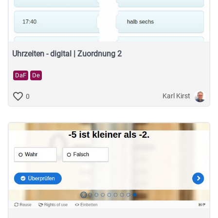
Musische Fächer & Sport
Berufliche Bildung
Sonstiges
Uhrzeiten - digital | Zuordnung 2
DaF
De
Schulstufe
Karl Kirst
0
Select All
Primarstufe
Sekundarstufe 1
Sekundarstufe 2
Förderschulbereich
Berufsausbildung
Weiterbildung
Hochschule
Sonstige