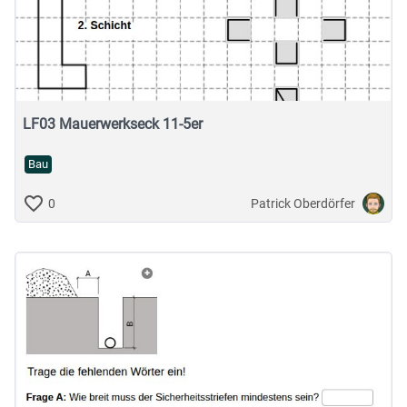
LF03 Mauerwerkseck 11-5er
Bau
Patrick Oberdörfer
0