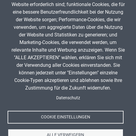
Website erforderlich sind; funktionale Cookies, die für
eine bessere Benutzerfreundlichkeit bei der Nutzung
Bau
BO
der Website sorgen; Performance-Cookies, die wir
Patrick Oberdörfer
0
verwenden, um aggregierte Daten über die Nutzung
der Website und Statistiken zu generieren; und
Marketing-Cookies, die verwendet werden, um
Aktuelle
1
Seite
2
Seite
3
Seite
4
Seite
5
Seite
6
Seite
7
Seite
8
Seite
9
…
Nächste
›
Letzte
»
Seitennummerierung
relevante Inhalte und Werbung anzuzeigen. Wenn Sie
Seite
Seite
Seite
"ALLE AKZEPTIEREN" wählen, erklären Sie sich mit
ANZEIGE
der Verwendung aller Cookies einverstanden. Sie
können jederzeit unter "Einstellungen" einzelne
Cookie-Typen akzeptieren und ablehnen sowie Ihre
Zustimmung für die Zukunft widerrufen.
Spenden
Fußzeile
Datenschutz
Impressum
Datenschutz
Nutzungsbedingungen
COOKIE EINSTELLUNGEN
Kontakt
ALLE VERWEIGERN