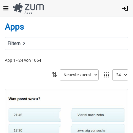
Direkt
zum
Inhalt
Apps
Filtern
Suchbegriff
App 1 - 24 von 1064
⇅
𝍖
Tags
Fach
MINT
Sprachen
Geistes- & Sozialwissenschaften