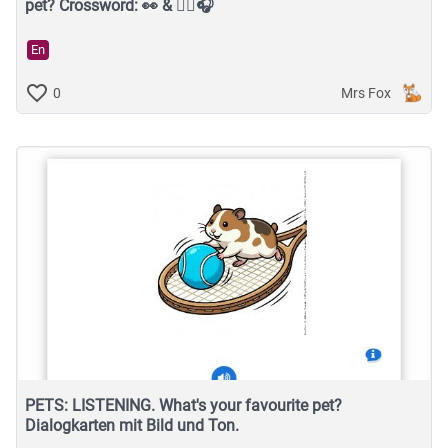
pet? Crossword: 👀 & 👂🏽🎧
En
Mrs Fox
0
PETS: LISTENING. What's your favourite pet?
Dialogkarten mit Bild und Ton.