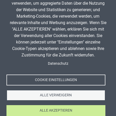
verwenden, um aggregierte Daten über die Nutzung
Infos zum Urheberrecht
der Website und Statistiken zu generieren; und
Marketing-Cookies, die verwendet werden, um
relevante Inhalte und Werbung anzuzeigen. Wenn Sie
"ALLE AKZEPTIEREN" wählen, erklären Sie sich mit
ANZEIGE
der Verwendung aller Cookies einverstanden. Sie
können jederzeit unter "Einstellungen" einzelne
Cookie-Typen akzeptieren und ablehnen sowie Ihre
Zustimmung für die Zukunft widerrufen.
Spenden
Titel, Jahr:
Baugrube
Fußzeile
Datenschutz
Impressum
Autor:
Patrick Oberdörfer (Author)
Datenschutz
Lizenz:
Attribution-ShareAlike 4.0 International (CC
Nutzungsbedingungen
BY-SA 4.0)
COOKIE EINSTELLUNGEN
Kontakt
Quelle:
https://apps.zum.de/apps/40553
ALLE VERWEIGERN
ALLE AKZEPTIEREN
Ⓒ Zentrale für Unterrichtsmedien im Internet e.V. 2026