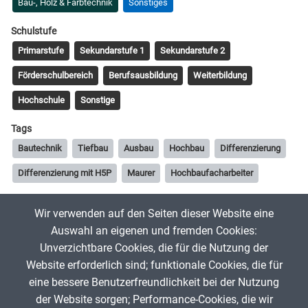
Bau-, Holz & Farbtechnik
Sonstiges
Schulstufe
Primarstufe
Sekundarstufe 1
Sekundarstufe 2
Förderschulbereich
Berufsausbildung
Weiterbildung
Hochschule
Sonstige
Tags
Bautechnik
Tiefbau
Ausbau
Hochbau
Differenzierung
Differenzierung mit H5P
Maurer
Hochbaufacharbeiter
Wir verwenden auf den Seiten dieser Website eine
Patrick Oberdörfer
5. April 2025
Auswahl an eigenen und fremden Cookies:
Unverzichtbare Cookies, die für die Nutzung der
Website erforderlich sind; funktionale Cookies, die für
App melden
eine bessere Benutzerfreundlichkeit bei der Nutzung
der Website sorgen; Performance-Cookies, die wir