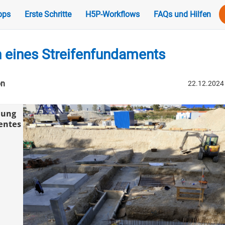
pps
Erste Schritte
H5P-Workflows
FAQs und Hilfen
n eines Streifenfundaments
on
22.12.2024