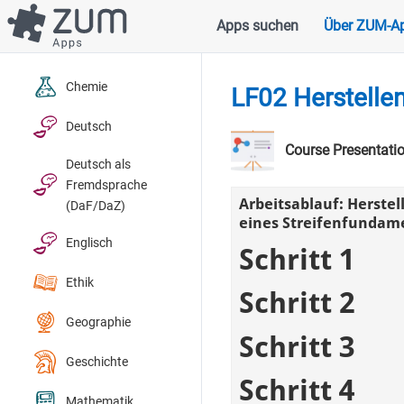
Direkt
Apps suchen
Über ZUM-A
Hauptnavigation
zum
Inhalt
Chemie
LF02 Herstelle
Deutsch
Course Presentati
Deutsch als
Fremdsprache
(DaF/DaZ)
Englisch
Ethik
Geographie
Geschichte
Mathematik