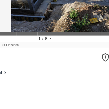
ht
Titel, Jahr:
Baugrube
Autor:
Patrick Oberdörfer (Author)
Lizenz:
Attribution-ShareAlike 4.0 International (CC BY-SA 4.0)