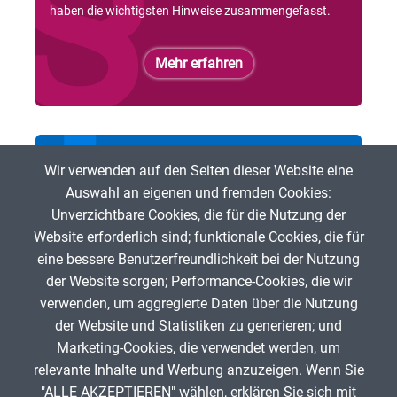
haben die wichtigsten Hinweise zusammengefasst.
Mehr erfahren
Bei der ZUM mitmachen
Wir verwenden auf den Seiten dieser Website eine
Auswahl an eigenen und fremden Cookies:
Du möchtest freie digitale Lehr- und Lerninhalte
Unverzichtbare Cookies, die für die Nutzung der
fördern? Dann bist Du herzlich eingeladen, bei der ZUM
Website erforderlich sind; funktionale Cookies, die für
mitzumachen!
eine bessere Benutzerfreundlichkeit bei der Nutzung
der Website sorgen; Performance-Cookies, die wir
Mehr erfahren
verwenden, um aggregierte Daten über die Nutzung
der Website und Statistiken zu generieren; und
Marketing-Cookies, die verwendet werden, um
relevante Inhalte und Werbung anzuzeigen. Wenn Sie
"ALLE AKZEPTIEREN" wählen, erklären Sie sich mit