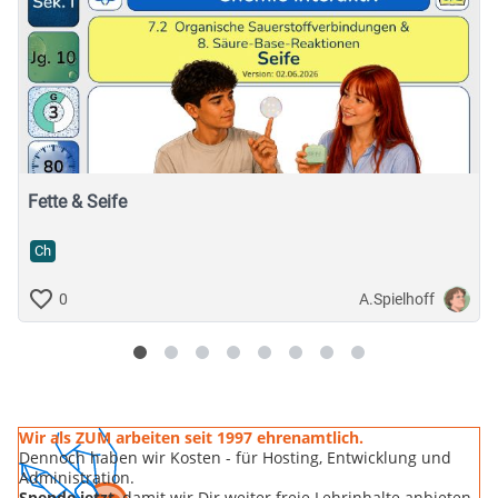
Fette & Seife
Ch
A.Spielhoff
0
Wir als ZUM arbeiten seit 1997 ehrenamtlich.
Dennoch haben wir Kosten - für Hosting, Entwicklung und
Administration.
Spende jetzt
, damit wir Dir weiter freie Lehrinhalte anbieten