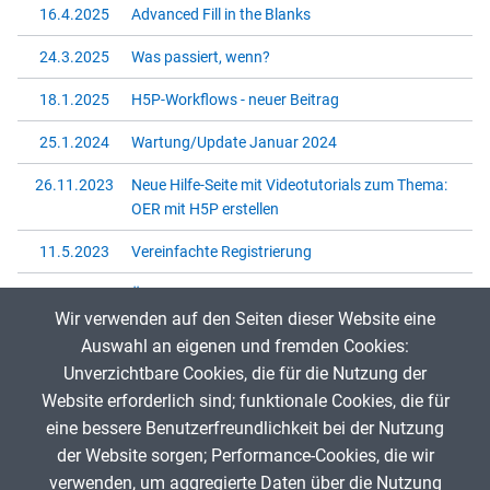
16.4.2025
Advanced Fill in the Blanks
24.3.2025
Was passiert, wenn?
18.1.2025
H5P-Workflows - neuer Beitrag
25.1.2024
Wartung/Update Januar 2024
26.11.2023
Neue Hilfe-Seite mit Videotutorials zum Thema:
OER mit H5P erstellen
11.5.2023
Vereinfachte Registrierung
26.4.2023
Änderungen bei Nutzernamen und Anmeldung
Wir verwenden auf den Seiten dieser Website eine
per E-Mail-Adresse
Auswahl an eigenen und fremden Cookies:
6.10.2022
Redesign von ZUM-Apps
Unverzichtbare Cookies, die für die Nutzung der
Website erforderlich sind; funktionale Cookies, die für
6.10.2022
Warum gibt es jetzt Werbung auf ZUM-Apps?
eine bessere Benutzerfreundlichkeit bei der Nutzung
16.6.2022
ZUM-Apps auf Twitter
der Website sorgen; Performance-Cookies, die wir
verwenden, um aggregierte Daten über die Nutzung
8.1.2022
Änderung der URL-Aliase ab 9. Januar 2022