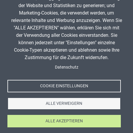
der Website und Statistiken zu generieren; und
30.10.2020
Änderungen beim Urheberrecht ab 30.10.2020
Marketing-Cookies, die verwendet werden, um
relevante Inhalte und Werbung anzuzeigen. Wenn Sie
"ALLE AKZEPTIEREN" wählen, erklären Sie sich mit
ANZEIGE
der Verwendung aller Cookies einverstanden. Sie
können jederzeit unter "Einstellungen" einzelne
Cookie-Typen akzeptieren und ablehnen sowie Ihre
Zustimmung für die Zukunft widerrufen.
Spenden
Fußzeile
Datenschutz
Impressum
Datenschutz
Nutzungsbedingungen
COOKIE EINSTELLUNGEN
Kontakt
ALLE VERWEIGERN
ALLE AKZEPTIEREN
Ⓒ Zentrale für Unterrichtsmedien im Internet e.V. 2026