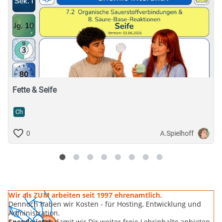
Fette & Seife
Ch
A.Spielhoff
0
Wir als ZUM arbeiten seit 1997 ehrenamtlich.
Dennoch haben wir Kosten - für Hosting, Entwicklung und
Administration.
Spende jetzt
, damit wir Dir weiter freie Lehrinhalte anbieten