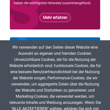
haben die wichtigsten Hinweise zusammengefasst.
Mehr erfahren
Bei der ZUM mitmachen
Wir verwenden auf den Seiten dieser Website eine
Auswahl an eigenen und fremden Cookies:
Du möchtest freie digitale Lehr- und Lerninhalte
Unverzichtbare Cookies, die für die Nutzung der
fördern? Dann bist Du herzlich eingeladen, bei der ZUM
Website erforderlich sind; funktionale Cookies, die für
mitzumachen!
eine bessere Benutzerfreundlichkeit bei der Nutzung
der Website sorgen; Performance-Cookies, die wir
Mehr erfahren
verwenden, um aggregierte Daten über die Nutzung
der Website und Statistiken zu generieren; und
Marketing-Cookies, die verwendet werden, um
relevante Inhalte und Werbung anzuzeigen. Wenn Sie
"ALLE AKZEPTIEREN" wählen, erklären Sie sich mit