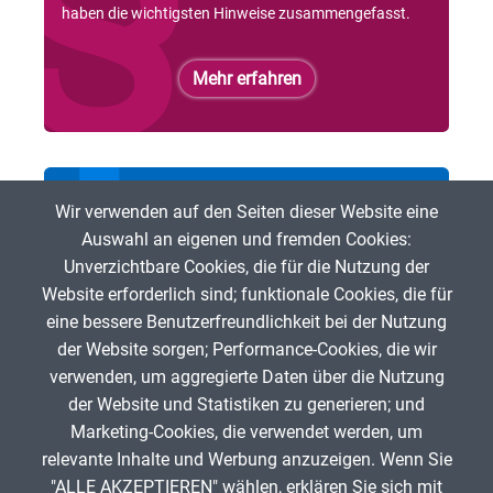
haben die wichtigsten Hinweise zusammengefasst.
Mehr erfahren
Bei der ZUM mitmachen
Wir verwenden auf den Seiten dieser Website eine
Auswahl an eigenen und fremden Cookies:
Du möchtest freie digitale Lehr- und Lerninhalte
Unverzichtbare Cookies, die für die Nutzung der
fördern? Dann bist Du herzlich eingeladen, bei der ZUM
Website erforderlich sind; funktionale Cookies, die für
mitzumachen!
eine bessere Benutzerfreundlichkeit bei der Nutzung
der Website sorgen; Performance-Cookies, die wir
Mehr erfahren
verwenden, um aggregierte Daten über die Nutzung
der Website und Statistiken zu generieren; und
Marketing-Cookies, die verwendet werden, um
relevante Inhalte und Werbung anzuzeigen. Wenn Sie
"ALLE AKZEPTIEREN" wählen, erklären Sie sich mit