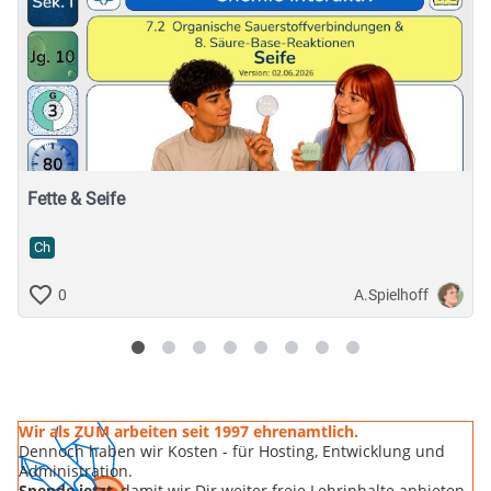
Fette & Seife
Ch
A.Spielhoff
0
Wir als ZUM arbeiten seit 1997 ehrenamtlich.
Dennoch haben wir Kosten - für Hosting, Entwicklung und
Administration.
Spende jetzt
, damit wir Dir weiter freie Lehrinhalte anbieten