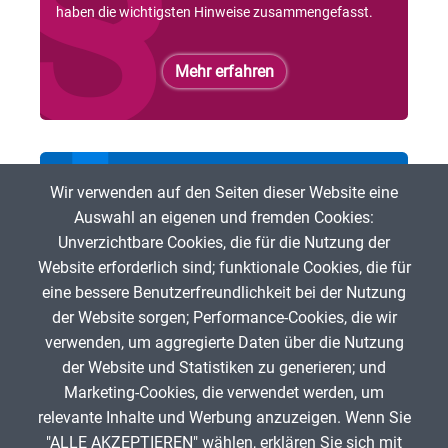
haben die wichtigsten Hinweise zusammengefasst.
Mehr erfahren
Bei der ZUM mitmachen
Wir verwenden auf den Seiten dieser Website eine
Auswahl an eigenen und fremden Cookies:
Du möchtest freie digitale Lehr- und Lerninhalte
Unverzichtbare Cookies, die für die Nutzung der
fördern? Dann bist Du herzlich eingeladen, bei der ZUM
Website erforderlich sind; funktionale Cookies, die für
mitzumachen!
eine bessere Benutzerfreundlichkeit bei der Nutzung
der Website sorgen; Performance-Cookies, die wir
Mehr erfahren
verwenden, um aggregierte Daten über die Nutzung
der Website und Statistiken zu generieren; und
Marketing-Cookies, die verwendet werden, um
relevante Inhalte und Werbung anzuzeigen. Wenn Sie
"ALLE AKZEPTIEREN" wählen, erklären Sie sich mit