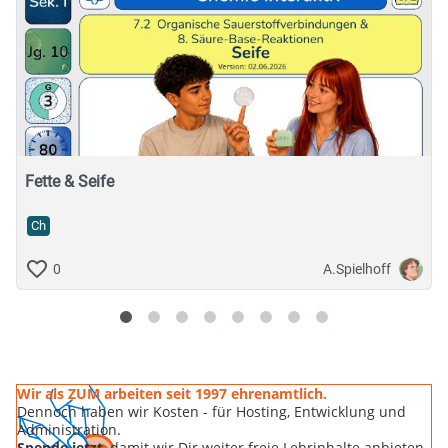
Fette & Seife
Ch
A.Spielhoff
0
Wir als ZUM arbeiten seit 1997 ehrenamtlich.
Dennoch haben wir Kosten - für Hosting, Entwicklung und
Administration.
Spende jetzt
, damit wir Dir weiter freie Lehrinhalte anbieten