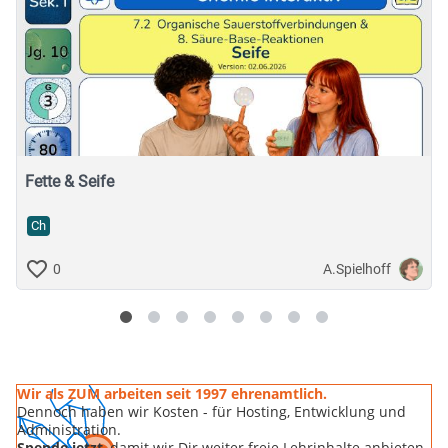
Fette & Seife
Ch
A.Spielhoff
0
Wir als ZUM arbeiten seit 1997 ehrenamtlich.
Dennoch haben wir Kosten - für Hosting, Entwicklung und
Administration.
Spende jetzt
, damit wir Dir weiter freie Lehrinhalte anbieten