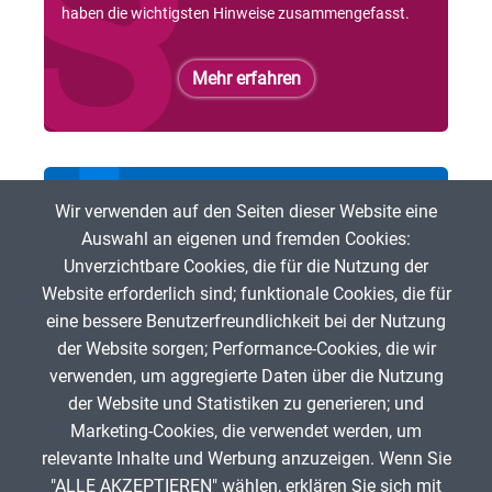
haben die wichtigsten Hinweise zusammengefasst.
Mehr erfahren
Bei der ZUM mitmachen
Wir verwenden auf den Seiten dieser Website eine
Auswahl an eigenen und fremden Cookies:
Du möchtest freie digitale Lehr- und Lerninhalte
Unverzichtbare Cookies, die für die Nutzung der
fördern? Dann bist Du herzlich eingeladen, bei der ZUM
Website erforderlich sind; funktionale Cookies, die für
mitzumachen!
eine bessere Benutzerfreundlichkeit bei der Nutzung
der Website sorgen; Performance-Cookies, die wir
Mehr erfahren
verwenden, um aggregierte Daten über die Nutzung
der Website und Statistiken zu generieren; und
Marketing-Cookies, die verwendet werden, um
relevante Inhalte und Werbung anzuzeigen. Wenn Sie
"ALLE AKZEPTIEREN" wählen, erklären Sie sich mit