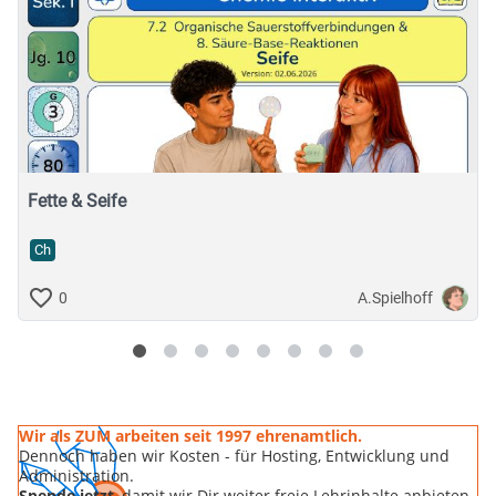
Fette & Seife
Ch
A.Spielhoff
0
Wir als ZUM arbeiten seit 1997 ehrenamtlich.
Dennoch haben wir Kosten - für Hosting, Entwicklung und
Administration.
Spende jetzt
, damit wir Dir weiter freie Lehrinhalte anbieten