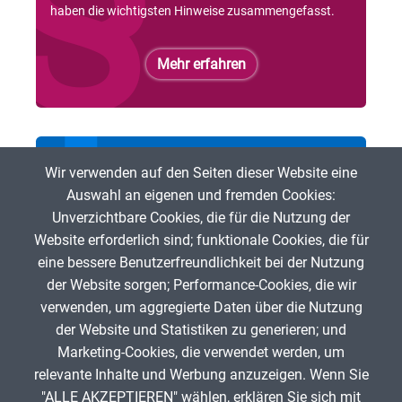
haben die wichtigsten Hinweise zusammengefasst.
Mehr erfahren
Bei der ZUM mitmachen
Wir verwenden auf den Seiten dieser Website eine
Auswahl an eigenen und fremden Cookies:
Du möchtest freie digitale Lehr- und Lerninhalte
Unverzichtbare Cookies, die für die Nutzung der
fördern? Dann bist Du herzlich eingeladen, bei der ZUM
Website erforderlich sind; funktionale Cookies, die für
mitzumachen!
eine bessere Benutzerfreundlichkeit bei der Nutzung
der Website sorgen; Performance-Cookies, die wir
Mehr erfahren
verwenden, um aggregierte Daten über die Nutzung
der Website und Statistiken zu generieren; und
Marketing-Cookies, die verwendet werden, um
relevante Inhalte und Werbung anzuzeigen. Wenn Sie
"ALLE AKZEPTIEREN" wählen, erklären Sie sich mit