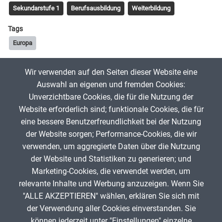
Sekundarstufe 1
Berufsausbildung
Weiterbildung
Tags
Europa
Wir verwenden auf den Seiten dieser Website eine
Karl Kirst
21. Juni 2026
Auswahl an eigenen und fremden Cookies:
Unverzichtbare Cookies, die für die Nutzung der
Website erforderlich sind; funktionale Cookies, die für
App melden
eine bessere Benutzerfreundlichkeit bei der Nutzung
der Website sorgen; Performance-Cookies, die wir
verwenden, um aggregierte Daten über die Nutzung
Infos zum Urheberrecht
der Website und Statistiken zu generieren; und
Marketing-Cookies, die verwendet werden, um
relevante Inhalte und Werbung anzuzeigen. Wenn Sie
"ALLE AKZEPTIEREN" wählen, erklären Sie sich mit
ANZEIGE
der Verwendung aller Cookies einverstanden. Sie
können jederzeit unter "Einstellungen" einzelne