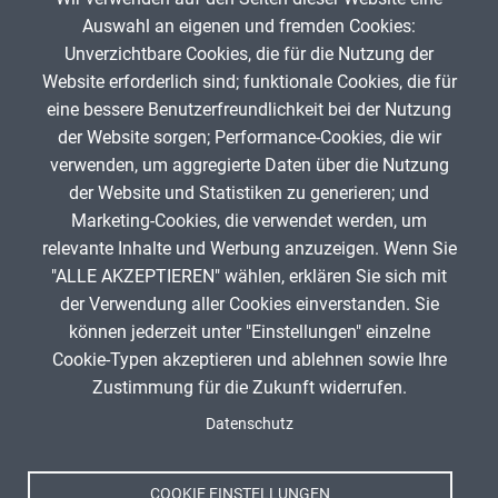
Verständnisses von Rationalen Zahlen bzw. Negativen Zahlen.
Auswahl an eigenen und fremden Cookies:
Unverzichtbare Cookies, die für die Nutzung der
Website erforderlich sind; funktionale Cookies, die für
App melden
eine bessere Benutzerfreundlichkeit bei der Nutzung
der Website sorgen; Performance-Cookies, die wir
verwenden, um aggregierte Daten über die Nutzung
Infos zum Urheberrecht
der Website und Statistiken zu generieren; und
Marketing-Cookies, die verwendet werden, um
relevante Inhalte und Werbung anzuzeigen. Wenn Sie
"ALLE AKZEPTIEREN" wählen, erklären Sie sich mit
ANZEIGE
der Verwendung aller Cookies einverstanden. Sie
können jederzeit unter "Einstellungen" einzelne
Cookie-Typen akzeptieren und ablehnen sowie Ihre
Zustimmung für die Zukunft widerrufen.
Spenden
Titel, Jahr:
Thermometer mit KI erstellt
Fußzeile
Datenschutz
Impressum
Autor:
KI Gemini, Prompt durch Matthias Högemann
Datenschutz
Lizenz:
Public Domain Dedication CC0 1.0 Universell
Nutzungsbedingungen
(CC0 1.0)
COOKIE EINSTELLUNGEN