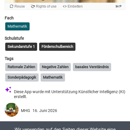
Fach
Mathematik
Schulstufe
Sekundarstufe 1
Förderschulbereich
Tags
Rationale Zahlen
Negative Zahlen
basales Verständnis
Sonderpädagogik
Mathematik
Diese App wurde mit Unterstützung Künstlicher Intelligenz (KI)
erstellt.
MHG
16. Juni 2026
Ein kleines Quiz zur Überprüfung/Festigung des basalen
Wir verwenden auf den Seiten dieser Website eine