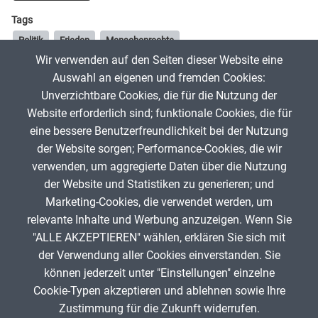
Tags
Politik
Frieden
Menschenrechte
Wir verwenden auf den Seiten dieser Website eine
Diese App wurde mit Unterstützung Künstlicher Intelligenz (KI)
Auswahl an eigenen und fremden Cookies:
erstellt.
Unverzichtbare Cookies, die für die Nutzung der
Website erforderlich sind; funktionale Cookies, die für
Frau_EnEm
13. Juni 2026
eine bessere Benutzerfreundlichkeit bei der Nutzung
der Website sorgen; Performance-Cookies, die wir
verwenden, um aggregierte Daten über die Nutzung
App melden
der Website und Statistiken zu generieren; und
Marketing-Cookies, die verwendet werden, um
relevante Inhalte und Werbung anzuzeigen. Wenn Sie
"ALLE AKZEPTIEREN" wählen, erklären Sie sich mit
ANZEIGE
der Verwendung aller Cookies einverstanden. Sie
können jederzeit unter "Einstellungen" einzelne
Cookie-Typen akzeptieren und ablehnen sowie Ihre
Zustimmung für die Zukunft widerrufen.
Spenden