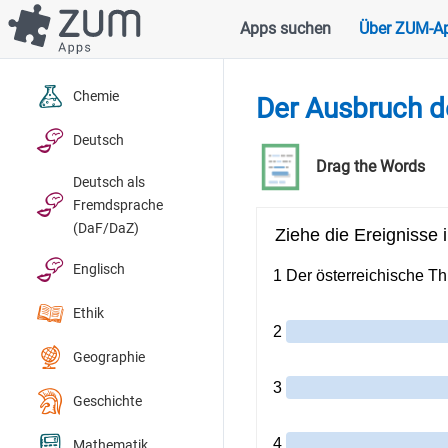
Direkt
Apps suchen
Über ZUM-A
Hauptnavigation
zum
Inhalt
Chemie
Der Ausbruch d
Deutsch
Drag the Words
Deutsch als
Fremdsprache
(DaF/DaZ)
Englisch
Ethik
Geographie
Geschichte
Mathematik