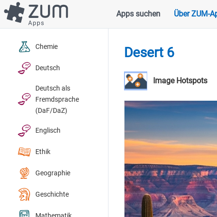
Direkt
Apps suchen
Über ZUM-A
Hauptnavigation
zum
Inhalt
Chemie
Desert 6
Deutsch
Image Hotspots
Deutsch als
Fremdsprache
(DaF/DaZ)
Englisch
Ethik
Geographie
Geschichte
Mathematik