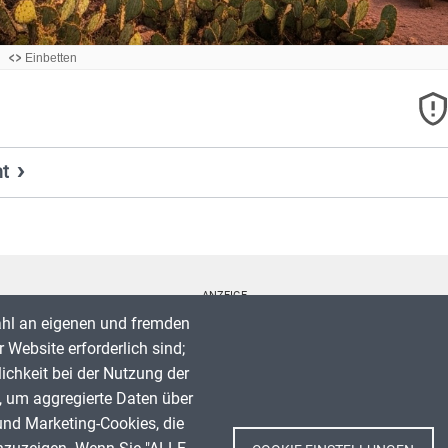
ht
Titel, Jahr:
Desrt
Autor:
Scp
ANZEIGE
Lizenz:
Attribution 4.0 International (CC BY 4.0)
Quelle:
http://me.schlamp.de/
ahl an eigenen und fremden
 Website erforderlich sind;
lichkeit bei der Nutzung der
, um aggregierte Daten über
Spenden
und Marketing-Cookies, die
Impressum