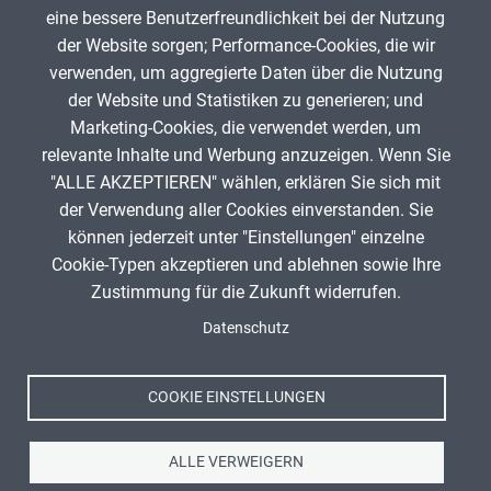
Karl Kirst
14. Mai 2026
eine bessere Benutzerfreundlichkeit bei der Nutzung
der Website sorgen; Performance-Cookies, die wir
verwenden, um aggregierte Daten über die Nutzung
App melden
der Website und Statistiken zu generieren; und
Marketing-Cookies, die verwendet werden, um
relevante Inhalte und Werbung anzuzeigen. Wenn Sie
"ALLE AKZEPTIEREN" wählen, erklären Sie sich mit
ANZEIGE
der Verwendung aller Cookies einverstanden. Sie
können jederzeit unter "Einstellungen" einzelne
Cookie-Typen akzeptieren und ablehnen sowie Ihre
Zustimmung für die Zukunft widerrufen.
Spenden
Fußzeile
Datenschutz
Impressum
Datenschutz
Nutzungsbedingungen
COOKIE EINSTELLUNGEN
Kontakt
ALLE VERWEIGERN