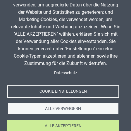
verwenden, um aggregierte Daten über die Nutzung
App melden
der Website und Statistiken zu generieren; und
Marketing-Cookies, die verwendet werden, um
relevante Inhalte und Werbung anzuzeigen. Wenn Sie
"ALLE AKZEPTIEREN" wählen, erklären Sie sich mit
ANZEIGE
der Verwendung aller Cookies einverstanden. Sie
können jederzeit unter "Einstellungen" einzelne
Cookie-Typen akzeptieren und ablehnen sowie Ihre
Zustimmung für die Zukunft widerrufen.
Spenden
Fußzeile
Datenschutz
Impressum
Datenschutz
Nutzungsbedingungen
COOKIE EINSTELLUNGEN
Kontakt
ALLE VERWEIGERN
ALLE AKZEPTIEREN
Ⓒ Zentrale für Unterrichtsmedien im Internet e.V. 2026