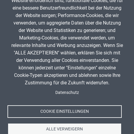
Website erforderlich sind; funktionale Cookies, die für
Timo Weindel
12. Februar 2026
eine bessere Benutzerfreundlichkeit bei der Nutzung
der Website sorgen; Performance-Cookies, die wir
verwenden, um aggregierte Daten über die Nutzung
App melden
der Website und Statistiken zu generieren; und
Marketing-Cookies, die verwendet werden, um
relevante Inhalte und Werbung anzuzeigen. Wenn Sie
"ALLE AKZEPTIEREN" wählen, erklären Sie sich mit
ANZEIGE
der Verwendung aller Cookies einverstanden. Sie
können jederzeit unter "Einstellungen" einzelne
Cookie-Typen akzeptieren und ablehnen sowie Ihre
Zustimmung für die Zukunft widerrufen.
Spenden
Fußzeile
Datenschutz
Impressum
Datenschutz
Nutzungsbedingungen
COOKIE EINSTELLUNGEN
Kontakt
ALLE VERWEIGERN