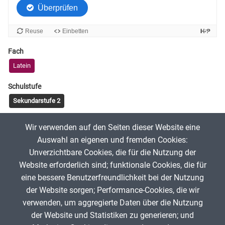
Fach
Latein
Schulstufe
Sekundarstufe 2
Tags
Wir verwenden auf den Seiten dieser Website eine
Metamorphosen
Ovid
Schöpfung
Wortschatz
Auswahl an eigenen und fremden Cookies:
Unverzichtbare Cookies, die für die Nutzung der
Website erforderlich sind; funktionale Cookies, die für
Frauke Tombült
26. Januar 2026
eine bessere Benutzerfreundlichkeit bei der Nutzung
der Website sorgen; Performance-Cookies, die wir
verwenden, um aggregierte Daten über die Nutzung
App melden
der Website und Statistiken zu generieren; und