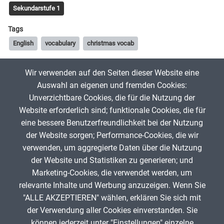
Sekundarstufe 1
Tags
English
vocabulary
christmas vocab
Wir verwenden auf den Seiten dieser Website eine
joannchen89
16. Dezember 2025
Auswahl an eigenen und fremden Cookies:
Unverzichtbare Cookies, die für die Nutzung der
SuS entschlüsseln den Buchstabensalat und tragen die passenden
Website erforderlich sind; funktionale Cookies, die für
Wörter ein.
eine bessere Benutzerfreundlichkeit bei der Nutzung
der Website sorgen; Performance-Cookies, die wir
verwenden, um aggregierte Daten über die Nutzung
App melden
der Website und Statistiken zu generieren; und
Marketing-Cookies, die verwendet werden, um
relevante Inhalte und Werbung anzuzeigen. Wenn Sie
"ALLE AKZEPTIEREN" wählen, erklären Sie sich mit
ANZEIGE
der Verwendung aller Cookies einverstanden. Sie
können jederzeit unter "Einstellungen" einzelne