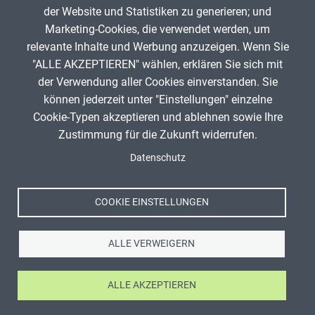
Infos zum Urheberrecht
der Website und Statistiken zu generieren; und
Marketing-Cookies, die verwendet werden, um
relevante Inhalte und Werbung anzuzeigen. Wenn Sie
"ALLE AKZEPTIEREN" wählen, erklären Sie sich mit
ANZEIGE
der Verwendung aller Cookies einverstanden. Sie
Titel, Jahr:
snowflakes
können jederzeit unter "Einstellungen" einzelne
Autor:
JHN (Author)
Cookie-Typen akzeptieren und ablehnen sowie Ihre
Lizenz:
CC0 1.0 Universell (CC0 1.0) Public Domain
Zustimmung für die Zukunft widerrufen.
Spenden
Dedication
Fußzeile
Datenschutz
Quelle:
http://www.canva.com
Impressum
Datenschutz
Nutzungsbedingungen
COOKIE EINSTELLUNGEN
Kontakt
ALLE VERWEIGERN
ALLE AKZEPTIEREN
Ⓒ Zentrale für Unterrichtsmedien im Internet e.V. 2026