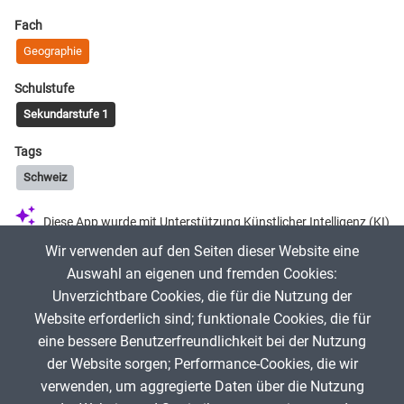
Fach
Geographie
Schulstufe
Sekundarstufe 1
Tags
Schweiz
Diese App wurde mit Unterstützung Künstlicher Intelligenz (KI)
erstellt.
Wir verwenden auf den Seiten dieser Website eine
Auswahl an eigenen und fremden Cookies:
erklaerung-und…
2. November 2025
Unverzichtbare Cookies, die für die Nutzung der
Website erforderlich sind; funktionale Cookies, die für
Diese App wurde erstellt für
https://erklaerung-und-mehr.org
!
eine bessere Benutzerfreundlichkeit bei der Nutzung
der Website sorgen; Performance-Cookies, die wir
verwenden, um aggregierte Daten über die Nutzung