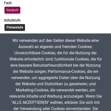
Fach
Deutsch
Schulstufe
Primarstufe
Tags
Wir verwenden auf den Seiten dieser Website eine
Grundwortschatz NRW
Lernwörter
Lückentext
Auswahl an eigenen und fremden Cookies:
Unverzichtbare Cookies, die für die Nutzung der
Website erforderlich sind; funktionale Cookies, die für
Aanisah
25. Oktober 2025
eine bessere Benutzerfreundlichkeit bei der Nutzung
der Website sorgen; Performance-Cookies, die wir
verwenden, um aggregierte Daten über die Nutzung
App melden
der Website und Statistiken zu generieren; und
Marketing-Cookies, die verwendet werden, um
relevante Inhalte und Werbung anzuzeigen. Wenn Sie
"ALLE AKZEPTIEREN" wählen, erklären Sie sich mit
ANZEIGE
der Verwendung aller Cookies einverstanden. Sie