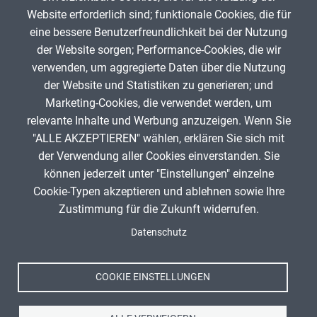
Website erforderlich sind; funktionale Cookies, die für
Buss-Haskert
5. September 2025
eine bessere Benutzerfreundlichkeit bei der Nutzung
der Website sorgen; Performance-Cookies, die wir
verwenden, um aggregierte Daten über die Nutzung
App melden
der Website und Statistiken zu generieren; und
Marketing-Cookies, die verwendet werden, um
relevante Inhalte und Werbung anzuzeigen. Wenn Sie
"ALLE AKZEPTIEREN" wählen, erklären Sie sich mit
ANZEIGE
der Verwendung aller Cookies einverstanden. Sie
können jederzeit unter "Einstellungen" einzelne
Cookie-Typen akzeptieren und ablehnen sowie Ihre
Zustimmung für die Zukunft widerrufen.
Spenden
Fußzeile
Datenschutz
Impressum
Datenschutz
Nutzungsbedingungen
COOKIE EINSTELLUNGEN
Kontakt