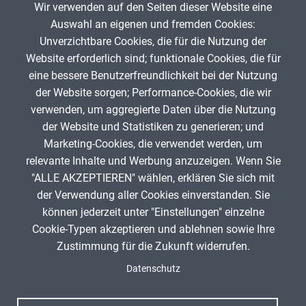
Wir verwenden auf den Seiten dieser Website eine
Sprachvarietäten
Sprachvarianten
C1
C2
Auswahl an eigenen und fremden Cookies:
Unverzichtbare Cookies, die für die Nutzung der
Website erforderlich sind; funktionale Cookies, die für
Karl Kirst
3. August 2025
eine bessere Benutzerfreundlichkeit bei der Nutzung
der Website sorgen; Performance-Cookies, die wir
verwenden, um aggregierte Daten über die Nutzung
App melden
der Website und Statistiken zu generieren; und
Marketing-Cookies, die verwendet werden, um
relevante Inhalte und Werbung anzuzeigen. Wenn Sie
"ALLE AKZEPTIEREN" wählen, erklären Sie sich mit
ANZEIGE
der Verwendung aller Cookies einverstanden. Sie
können jederzeit unter "Einstellungen" einzelne
Cookie-Typen akzeptieren und ablehnen sowie Ihre
Zustimmung für die Zukunft widerrufen.
Spenden
Fußzeile
Datenschutz
Impressum
Datenschutz
Nutzungsbedingungen