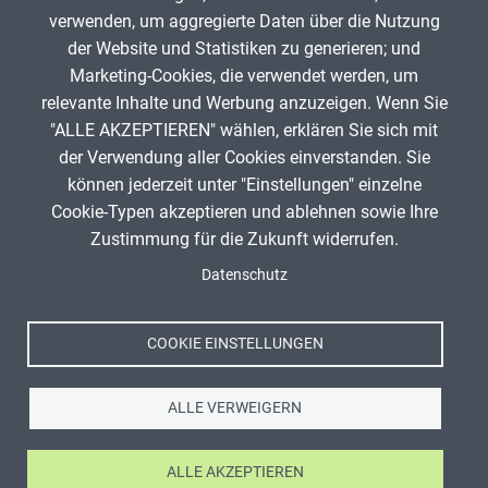
verwenden, um aggregierte Daten über die Nutzung
App melden
der Website und Statistiken zu generieren; und
Marketing-Cookies, die verwendet werden, um
relevante Inhalte und Werbung anzuzeigen. Wenn Sie
"ALLE AKZEPTIEREN" wählen, erklären Sie sich mit
ANZEIGE
der Verwendung aller Cookies einverstanden. Sie
können jederzeit unter "Einstellungen" einzelne
Cookie-Typen akzeptieren und ablehnen sowie Ihre
Zustimmung für die Zukunft widerrufen.
Spenden
Fußzeile
Datenschutz
Impressum
Datenschutz
Nutzungsbedingungen
COOKIE EINSTELLUNGEN
Kontakt
ALLE VERWEIGERN
ALLE AKZEPTIEREN
Ⓒ Zentrale für Unterrichtsmedien im Internet e.V. 2026