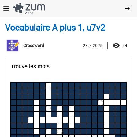
Direkt
zum
Inhalt
Vocabulaire A plus 1, u7v2
28.7.2025
44
Crossword