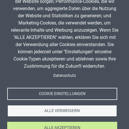
der Website sorgen; Performance-Cookies, die wir
verwenden, um aggregierte Daten über die Nutzung
Infos zum Urheberrecht
der Website und Statistiken zu generieren; und
Marketing-Cookies, die verwendet werden, um
relevante Inhalte und Werbung anzuzeigen. Wenn Sie
"ALLE AKZEPTIEREN" wählen, erklären Sie sich mit
ANZEIGE
der Verwendung aller Cookies einverstanden. Sie
können jederzeit unter "Einstellungen" einzelne
Cookie-Typen akzeptieren und ablehnen sowie Ihre
Zustimmung für die Zukunft widerrufen.
Spenden
Titel, Jahr:
Lösung Daniell-Element
Fußzeile
Datenschutz
Autor:
sassch99 (Author)
Impressum
Lizenz:
CC0 1.0 Universell (CC0 1.0) Public Domain
Datenschutz
Dedication
Nutzungsbedingungen
COOKIE EINSTELLUNGEN
Quelle:
https://apps.zum.de/apps/41715
Kontakt
ALLE VERWEIGERN
ALLE AKZEPTIEREN
Ⓒ Zentrale für Unterrichtsmedien im Internet e.V. 2026