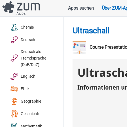
Direkt
Apps suchen
Über ZUM-A
Hauptnavigation
zum
Inhalt
Chemie
Ultraschall
Deutsch
Course Presentati
Deutsch als
Fremdsprache
(DaF/DaZ)
Englisch
Ethik
Geographie
Geschichte
Mathematik