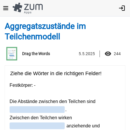
Direkt
zum
Inhalt
Aggregatszustände im
Teilchenmodell
5.5.2025
244
Drag the Words