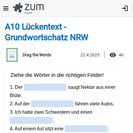
Direkt
zum
Inhalt
A10 Lückentext -
Grundwortschatz NRW
22.4.2025
46
Drag the Words