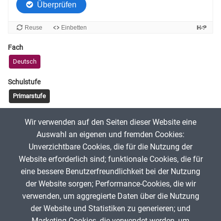
Fach
Deutsch
Schulstufe
Primarstufe
Tags
Wir verwenden auf den Seiten dieser Website eine
Grundwortschatz NRW
Lernwörter
Zebra
Lückentext
Auswahl an eigenen und fremden Cookies:
Unverzichtbare Cookies, die für die Nutzung der
Website erforderlich sind; funktionale Cookies, die für
Aanisah
22. April 2025
eine bessere Benutzerfreundlichkeit bei der Nutzung
der Website sorgen; Performance-Cookies, die wir
verwenden, um aggregierte Daten über die Nutzung
App melden
der Website und Statistiken zu generieren; und
Marketing-Cookies, die verwendet werden, um