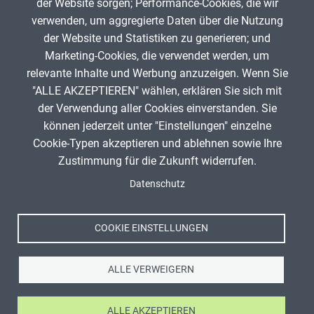
der Website sorgen; Performance-Cookies, die wir
verwenden, um aggregierte Daten über die Nutzung
Infos zum Urheberrecht
der Website und Statistiken zu generieren; und
Marketing-Cookies, die verwendet werden, um
relevante Inhalte und Werbung anzuzeigen. Wenn Sie
"ALLE AKZEPTIEREN" wählen, erklären Sie sich mit
ANZEIGE
der Verwendung aller Cookies einverstanden. Sie
können jederzeit unter "Einstellungen" einzelne
Cookie-Typen akzeptieren und ablehnen sowie Ihre
Titel, Jahr:
alle
Zustimmung für die Zukunft widerrufen.
Spenden
Autor:
Aanisah DLV (Author)
Fußzeile
Datenschutz
Impressum
Lizenz:
CC0 1.0 Universell (CC0 1.0) Public Domain
Datenschutz
Dedication
Nutzungsbedingungen
Quelle:
http://eigene Datei
COOKIE EINSTELLUNGEN
Kontakt
ALLE VERWEIGERN
ALLE AKZEPTIEREN
Ⓒ Zentrale für Unterrichtsmedien im Internet e.V. 2026