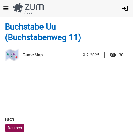
Direkt
zum
Inhalt
Buchstabe Uu
(Buchstabenweg 11)
9.2.2025
30
Game Map
Fach
Deutsch