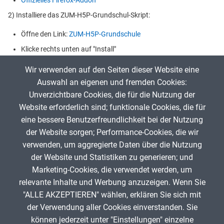
Offizielles Firefox-Addon
2) Installiere das ZUM-H5P-Grundschul-Skript:
Öffne den Link:
ZUM-H5P-Grundschule
Klicke rechts unten auf "Install"
Du hast Fragen, Wünsche oder Anregungen? Werde Teil der
digiVS -
Wir verwenden auf den Seiten dieser Website eine
Discord-Gruppe
!
Auswahl an eigenen und fremden Cookies:
Unverzichtbare Cookies, die für die Nutzung der
Website erforderlich sind; funktionale Cookies, die für
App melden
eine bessere Benutzerfreundlichkeit bei der Nutzung
der Website sorgen; Performance-Cookies, die wir
verwenden, um aggregierte Daten über die Nutzung
Infos zum Urheberrecht
der Website und Statistiken zu generieren; und
Marketing-Cookies, die verwendet werden, um
relevante Inhalte und Werbung anzuzeigen. Wenn Sie
"ALLE AKZEPTIEREN" wählen, erklären Sie sich mit
ANZEIGE
der Verwendung aller Cookies einverstanden. Sie
können jederzeit unter "Einstellungen" einzelne