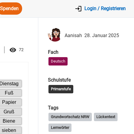
Spenden
Login / Registrieren
Aanisah
28. Januar 2025
72
Fach
Deutsch
Schulstufe
Primarstufe
Tags
Grundwortschatz NRW
Lückentext
Lernwörter