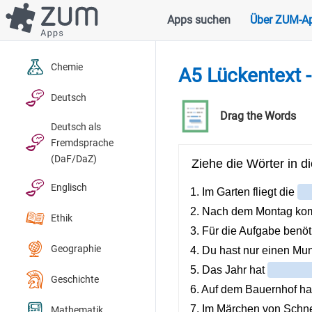
Direkt
Apps suchen
Über ZUM-A
Hauptnavigation
zum
Inhalt
Chemie
A5 Lückentext 
Deutsch
Drag the Words
Deutsch als
Fremdsprache
(DaF/DaZ)
Englisch
Ethik
Geographie
Geschichte
Mathematik