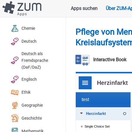
Direkt
Apps suchen
Über ZUM-A
Hauptnavigation
zum
Inhalt
Chemie
Pflege von Men
Kreislaufsyste
Deutsch
Deutsch als
Interactive Book
Fremdsprache
(DaF/DaZ)
Englisch
Ethik
Geographie
Geschichte
Mathematik