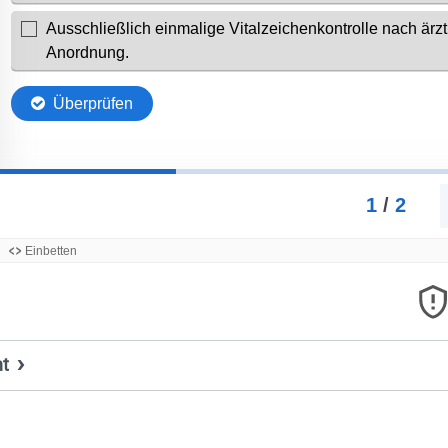
ht
Titel, Jahr:
Unbenannt: Image Hotspots