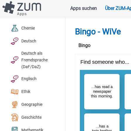
Direkt
Apps suchen
Über ZUM-A
Hauptnavigation
zum
Inhalt
Chemie
Bingo - WiVe
Deutsch
Bingo
Deutsch als
Fremdsprache
(DaF/DaZ)
Englisch
Ethik
Geographie
Geschichte
Mathematik