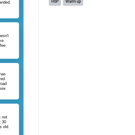
H5P
Warm up