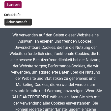
Spanisch
Schulstufe
Sekundarstufe 1
Tags
Wir verwenden auf den Seiten dieser Website eine
conjugación
verbos regulares
ser
tener
lb
Auswahl an eigenen und fremden Cookies:
Unverzichtbare Cookies, die für die Nutzung der
Website erforderlich sind; funktionale Cookies, die für
misterlb
17. November 2024
eine bessere Benutzerfreundlichkeit bei der Nutzung
der Website sorgen; Performance-Cookies, die wir
verwenden, um aggregierte Daten über die Nutzung
App melden
der Website und Statistiken zu generieren; und
Marketing-Cookies, die verwendet werden, um
relevante Inhalte und Werbung anzuzeigen. Wenn Sie
"ALLE AKZEPTIEREN" wählen, erklären Sie sich mit
ANZEIGE
der Verwendung aller Cookies einverstanden. Sie
können jederzeit unter "Einstellungen" einzelne