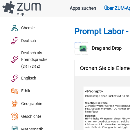
Direkt
Apps suchen
Über ZUM-A
Hauptnavigation
zum
Inhalt
Chemie
Prompt Labor -
Deutsch
Drag and Drop
Deutsch als
Fremdsprache
(DaF/DaZ)
Englisch
Ethik
Geographie
Geschichte
Mathematik