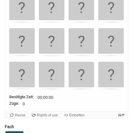
navigate
cards.
Use
space
or
enter
key
to
turn
card.
Benötigte Zeit:
00:00:00
Züge:
0
Reuse
Rights of use
Einbetten
Fach