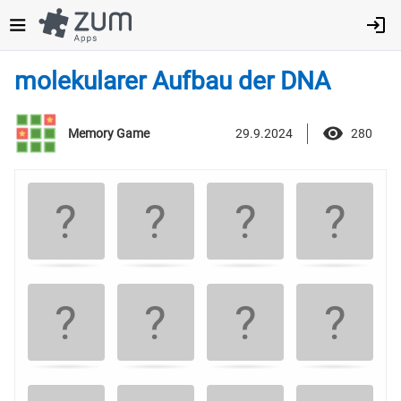
Direkt
zum
Inhalt
molekularer Aufbau der DNA
29.9.2024
280
Memory Game
Memory
.
-
Finde
die
Kartenpaare!
Use
arrow
keys
left
and
right
to