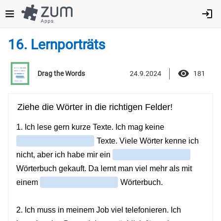
Direkt
zum
Inhalt
16. Lernporträts
24.9.2024
181
Drag the Words