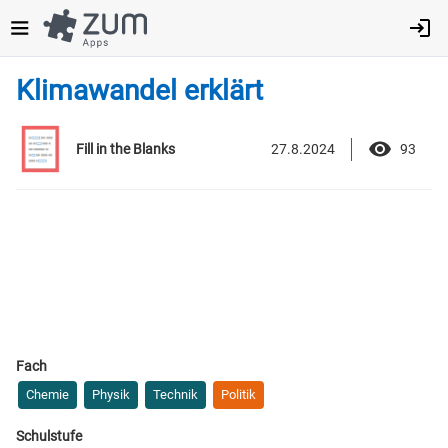
Direkt
zum
Inhalt
Klimawandel erklärt
27.8.2024
93
Fill in the Blanks
Fach
Chemie
Physik
Technik
Politik
Schulstufe