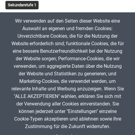
Sekundarstufe 1
Tags
Wir verwenden auf den Seiten dieser Website eine
Erderwärmung
Dürre
gletscher
Rinderzucht
Auswahl an eigenen und fremden Cookies:
Unverzichtbare Cookies, die für die Nutzung der
Website erforderlich sind; funktionale Cookies, die für
mglotz
27. August 2024
eine bessere Benutzerfreundlichkeit bei der Nutzung
der Website sorgen; Performance-Cookies, die wir
verwenden, um aggregierte Daten über die Nutzung
App melden
der Website und Statistiken zu generieren; und
Marketing-Cookies, die verwendet werden, um
relevante Inhalte und Werbung anzuzeigen. Wenn Sie
"ALLE AKZEPTIEREN" wählen, erklären Sie sich mit
ANZEIGE
der Verwendung aller Cookies einverstanden. Sie
können jederzeit unter "Einstellungen" einzelne
Cookie-Typen akzeptieren und ablehnen sowie Ihre
Zustimmung für die Zukunft widerrufen.
Spenden
Fußzeile