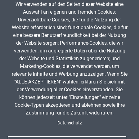
Wir verwenden auf den Seiten dieser Website eine
Gruß Arne
Auswahl an eigenen und fremden Cookies:
Unverzichtbare Cookies, die für die Nutzung der
Website erforderlich sind; funktionale Cookies, die für
App melden
eine bessere Benutzerfreundlichkeit bei der Nutzung
der Website sorgen; Performance-Cookies, die wir
verwenden, um aggregierte Daten über die Nutzung
Infos zum Urheberrecht
der Website und Statistiken zu generieren; und
Marketing-Cookies, die verwendet werden, um
relevante Inhalte und Werbung anzuzeigen. Wenn Sie
"ALLE AKZEPTIEREN" wählen, erklären Sie sich mit
ANZEIGE
der Verwendung aller Cookies einverstanden. Sie
können jederzeit unter "Einstellungen" einzelne
Cookie-Typen akzeptieren und ablehnen sowie Ihre
Titel, Jahr:
Chemie interaktiv - Cover
Zustimmung für die Zukunft widerrufen.
Autor:
A.Spielhoff (Author), pxhere.com (Licensee),
Spenden
Fußzeile
A.Spielhoff (Editor)
Datenschutz
Impressum
Lizenz:
CC0 1.0 Universell (CC0 1.0) Public Domain
Datenschutz
Dedication
Nutzungsbedingungen