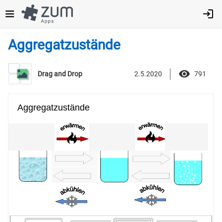
Direkt
zum
Inhalt
Aggregatzustände
2.5.2020
791
Drag and Drop