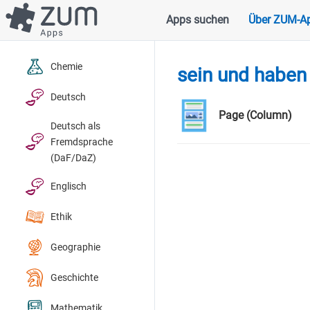
Direkt
Apps suchen
Über ZUM-A
Hauptnavigation
zum
Inhalt
Chemie
sein und haben 
Deutsch
Page (Column)
Deutsch als
Fremdsprache
(DaF/DaZ)
Englisch
Ethik
Geographie
Geschichte
Mathematik