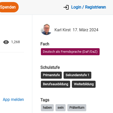
Spenden
Login / Registrieren
Karl Kirst
17. März 2024
1,268
Fach
Deutsch als Fremdsprache (DaF/DaZ)
Schulstufe
Primarstufe
Sekundarstufe 1
Berufsausbildung
Weiterbildung
App melden
Tags
haben
sein
Präteritum